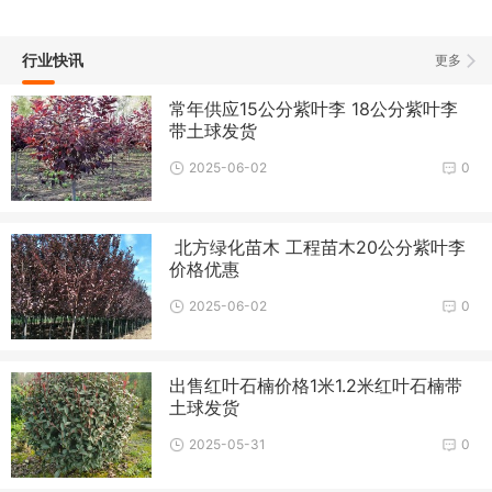
行业快讯
更多
常年供应15公分紫叶李 18公分紫叶李
带土球发货
2025-06-02
0
北方绿化苗木 工程苗木20公分紫叶李
价格优惠
2025-06-02
0
出售红叶石楠价格1米1.2米红叶石楠带
土球发货
2025-05-31
0