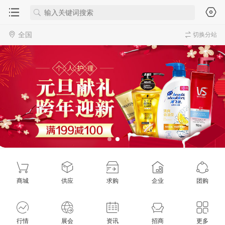
全国
切换分站
商城
供应
求购
企业
团购
行情
展会
资讯
招商
更多